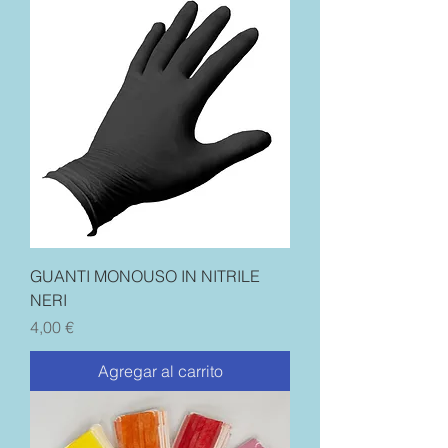
GUANTI MONOUSO IN NITRILE
NERI
Precio
4,00 €
Agregar al carrito