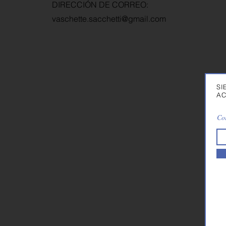
DIRECCIÓN DE CORREO:
vaschette.sacchetti@gmail.com
SI
AC
Cor