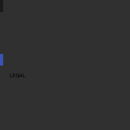
LEGAL
ondiciones de venta
arantía
erecho a retirada
rivacy y cookies