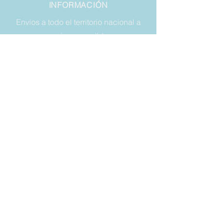
INFORMACIÓN
Envíos a todo el territorio nacional a
precios asequibles
NÚMERO DE TELÉFONO:
+393356614849
DIRECCIÓN DE CORREO:
vaschette.sacchetti@gmail.com
LEGAL
Condiciones de venta
Garantía
Derecho a retirada
Privacy y cookies
SIEMPRE
MANTÉNGASE
ACTUALIZADO
Correo electrónico