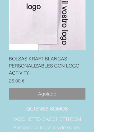
BOLSAS KRAFT BLANCAS
PERSONALIZABLES CON LOGO
ACTIVITY
Precio
26,00 €
Agotado
QUIENES SOMOS
VASCHETTE- SACCHETTI.COM
Reservados todos los derechos.