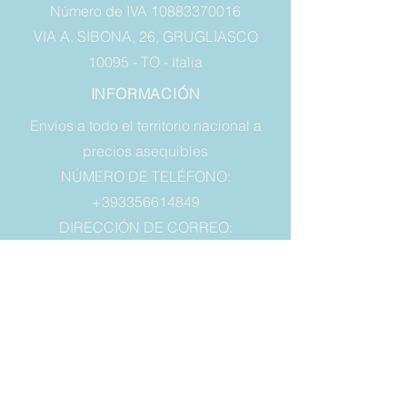
Número de IVA 10883370016
VIA A. SIBONA, 26, GRUGLIASCO
10095 - TO - Italia
INFORMACIÓN
Envíos a todo el territorio nacional a
precios asequibles
NÚMERO DE TELÉFONO:
+393356614849
DIRECCIÓN DE CORREO:
vaschette.sacchetti@gmail.com
LEGAL
Condiciones de venta
Garantía
Derecho a retirada
Privacy y cookies
SIEMPRE