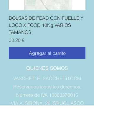
BOLSAS DE PEAD CON FUELLE Y
LOGO X FOOD 10Kg VARIOS
TAMAÑOS
Precio
33,20 €
Agregar al carrito
QUIENES SOMOS
VASCHETTE- SACCHETTI.COM
Reservados todos los derechos.
Número de IVA 10883370016
VIA A. SIBONA, 26, GRUGLIASCO
10095 - TO - Italia
INFORMACIÓN