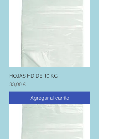
HOJAS HD DE 10 KG
Precio
33,00 €
Agregar al carrito