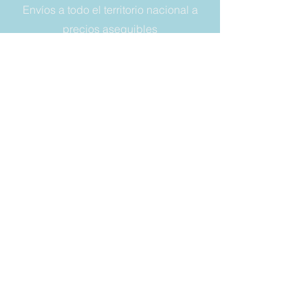
Envíos a todo el territorio nacional a
precios asequibles
NÚMERO DE TELÉFONO:
+393356614849
DIRECCIÓN DE CORREO:
vaschette.sacchetti@gmail.com
LEGAL
Condiciones de venta
Garantía
Derecho a retirada
Privacy y cookies
SIEMPRE
MANTÉNGASE
ACTUALIZADO
Correo electrónico