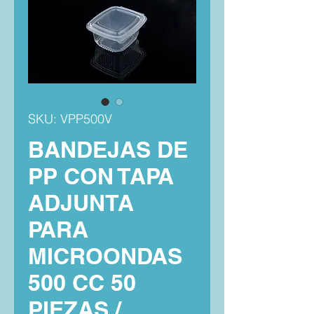
SKU: VPP500V
BANDEJAS DE
PP CON TAPA
ADJUNTA
PARA
MICROONDAS
500 CC 50
PIEZAS /