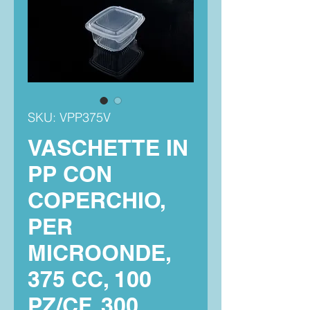
SKU: VPP375V
VASCHETTE IN
PP CON
COPERCHIO,
PER
MICROONDE,
375 CC, 100
PZ/CF, 300