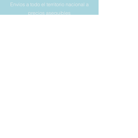
Envíos a todo el territorio nacional a
precios asequibles
NÚMERO DE TELÉFONO:
+393356614849
DIRECCIÓN DE CORREO:
vaschette.sacchetti@gmail.com
LEGAL
Condiciones de venta
Garantía
Derecho a retirada
Privacy y cookies
SIEMPRE
MANTÉNGASE
ACTUALIZADO
Correo electrónico