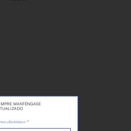
ondiciones de venta
arantía
erecho a retirada
rivacy y cookies
EMPRE MANTÉNGASE
TUALIZADO
reo electrónico