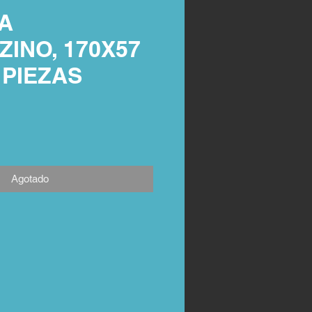
A
INO, 170X57
 PIEZAS
Agotado