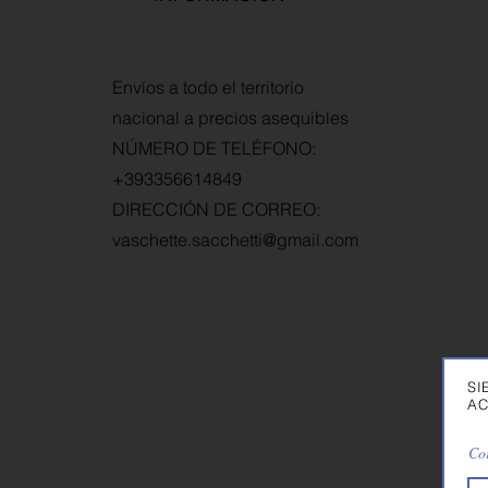
C
Envíos a todo el territorio
G
nacional a precios asequibles
D
NÚMERO DE TELÉFONO:
P
+393356614849
DIRECCIÓN DE CORREO:
vaschette.sacchetti@gmail.com
SI
AC
Cor