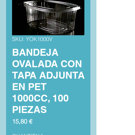
SKU: YOK1000V
BANDEJA
OVALADA CON
TAPA ADJUNTA
EN PET
1000CC, 100
PIEZAS
Precio
15,80 €