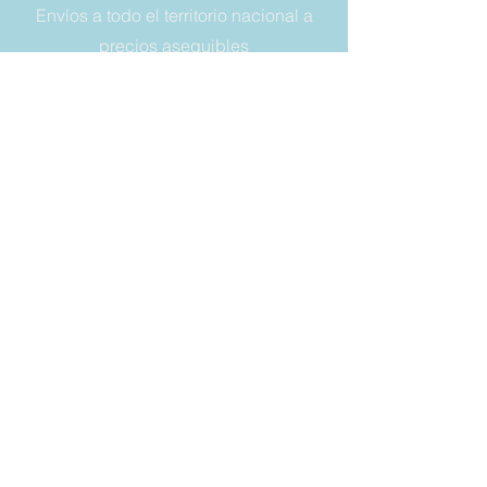
Envíos a todo el territorio nacional a
precios asequibles
NÚMERO DE TELÉFONO:
+393356614849
DIRECCIÓN DE CORREO:
vaschette.sacchetti@gmail.com
LEGAL
Condiciones de venta
Garantía
Derecho a retirada
Privacy y cookies
SIEMPRE
MANTÉNGASE
ACTUALIZADO
Correo electrónico