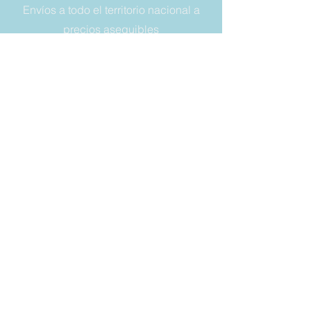
Envíos a todo el territorio nacional a
precios asequibles
NÚMERO DE TELÉFONO:
+393356614849
DIRECCIÓN DE CORREO:
vaschette.sacchetti@gmail.com
LEGAL
Condiciones de venta
Garantía
Derecho a retirada
Privacy y cookies
SIEMPRE
MANTÉNGASE
ACTUALIZADO
Correo electrónico