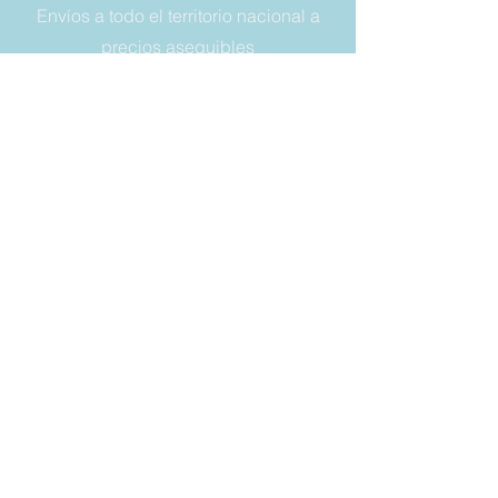
Envíos a todo el territorio nacional a
precios asequibles
NÚMERO DE TELÉFONO:
+393356614849
DIRECCIÓN DE CORREO:
vaschette.sacchetti@gmail.com
LEGAL
Condiciones de venta
Garantía
Derecho a retirada
Privacy y cookies
SIEMPRE
MANTÉNGASE
ACTUALIZADO
Correo electrónico