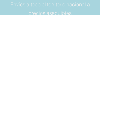
Envíos a todo el territorio nacional a
precios asequibles
NÚMERO DE TELÉFONO:
+393356614849
DIRECCIÓN DE CORREO:
vaschette.sacchetti@gmail.com
LEGAL
Condiciones de venta
Garantía
Derecho a retirada
Privacy y cookies
SIEMPRE
MANTÉNGASE
ACTUALIZADO
Correo electrónico