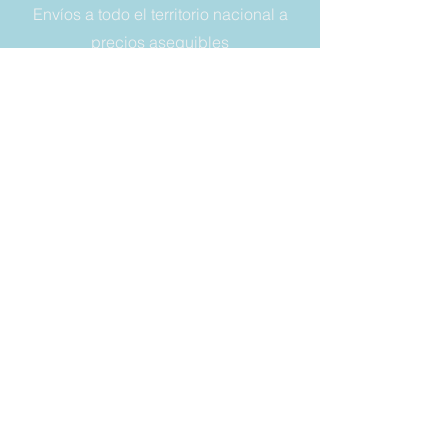
Envíos a todo el territorio nacional a
precios asequibles
NÚMERO DE TELÉFONO:
+393356614849
DIRECCIÓN DE CORREO:
vaschette.sacchetti@gmail.com
LEGAL
Condiciones de venta
Garantía
Derecho a retirada
Privacy y cookies
SIEMPRE
MANTÉNGASE
ACTUALIZADO
Correo electrónico