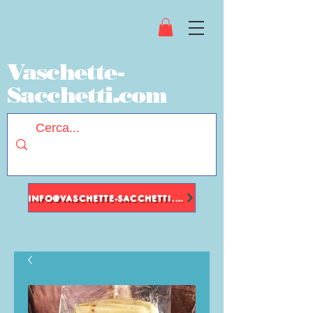
Vaschette-
Sacchetti.com
INFO@VASCHETTE-SACCHETTI.COM