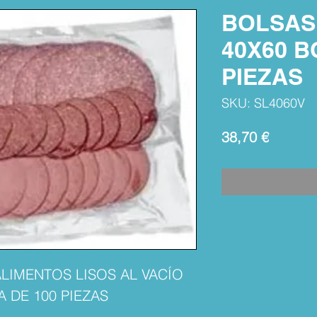
BOLSAS 
40X60 B
PIEZAS
SKU: SL4060V
Precio
38,70 €
LIMENTOS LISOS AL VACÍO
A DE 100 PIEZAS