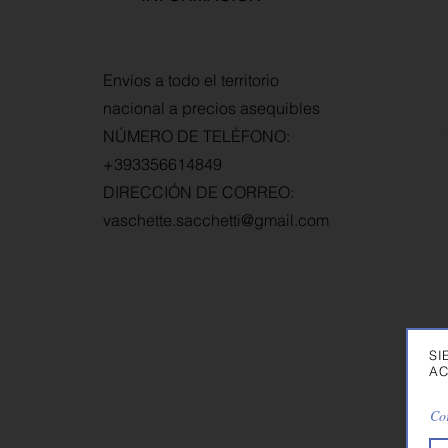
C
Envíos a todo el territorio
G
nacional a precios asequibles
D
NÚMERO DE TELÉFONO:
P
+393356614849
DIRECCIÓN DE CORREO:
vaschette.sacchetti@gmail.com
SI
AC
Cor