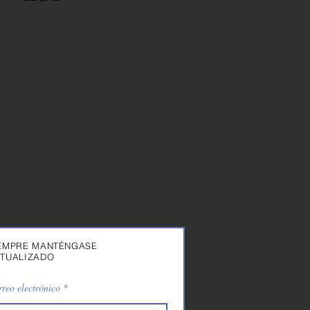
ondiciones de venta
arantía
erecho a retirada
rivacy y cookies
EMPRE MANTÉNGASE
TUALIZADO
reo electrónico