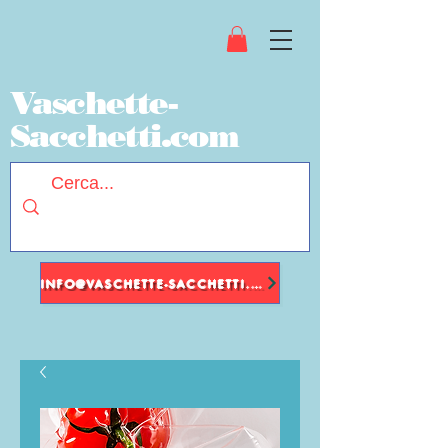
Vaschette-
Sacchetti.com
INFO@VASCHETTE-SACCHETTI.COM