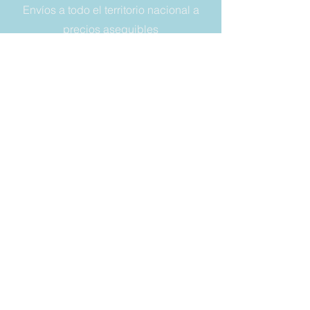
Envíos a todo el territorio nacional a
precios asequibles
NÚMERO DE TELÉFONO:
+393356614849
DIRECCIÓN DE CORREO:
vaschette.sacchetti@gmail.com
LEGAL
Condiciones de venta
Garantía
Derecho a retirada
Privacy y cookies
SIEMPRE
MANTÉNGASE
ACTUALIZADO
Correo electrónico