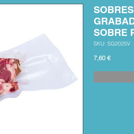
SOBRES
GRABAD
SOBRE 
SKU: SG2025V
Precio
7,60 €