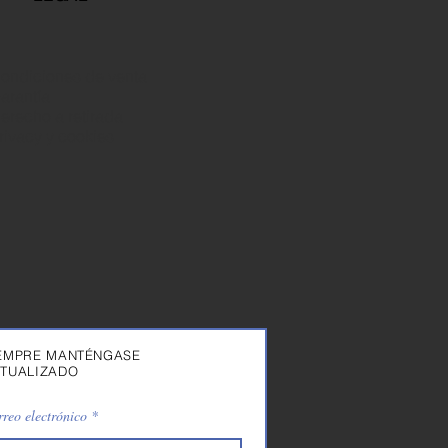
ondiciones de venta
arantía
erecho a retirada
rivacy y cookies
EMPRE MANTÉNGASE
TUALIZADO
reo electrónico