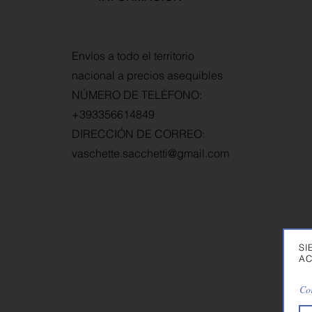
C
Envíos a todo el territorio
G
nacional a precios asequibles
D
NÚMERO DE TELÉFONO:
P
+393356614849
DIRECCIÓN DE CORREO:
vaschette.sacchetti@gmail.com
SI
AC
Cor