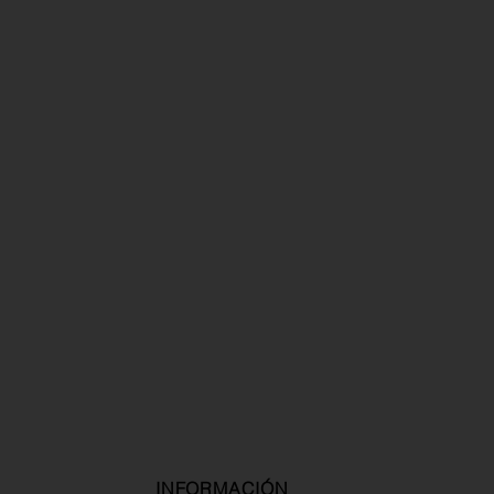
INFORMACIÓN