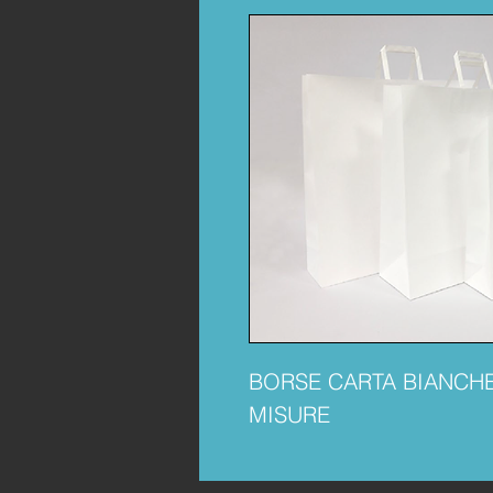
BORSE CARTA BIANCHE 
MISURE