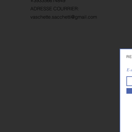
+393356614849
ADRESSE COURRIER:
vaschette.sacchetti@gmail.com
RE
E-