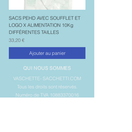
SACS PEHD AVEC SOUFFLET ET
LOGO X ALIMENTATION 10Kg
DIFFÉRENTES TAILLES
Prix
33,20 €
Ajouter au panier
QUI NOUS SOMMES
VASCHETTE- SACCHETTI.COM
Tous les droits sont réservés.
Numéro de TVA 10883370016
VIA A. SIBONA, 26 ANS, GRUGLIASCO
10095 - TO - Italie
INFORMATIONS