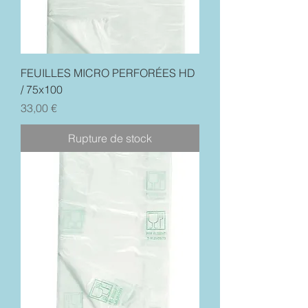
FEUILLES MICRO PERFORÉES HD
/ 75x100
Prix
33,00 €
Rupture de stock