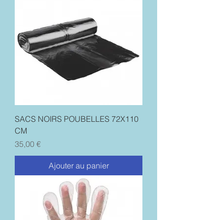
SACS NOIRS POUBELLES 72X110
CM
Prix
35,00 €
Ajouter au panier