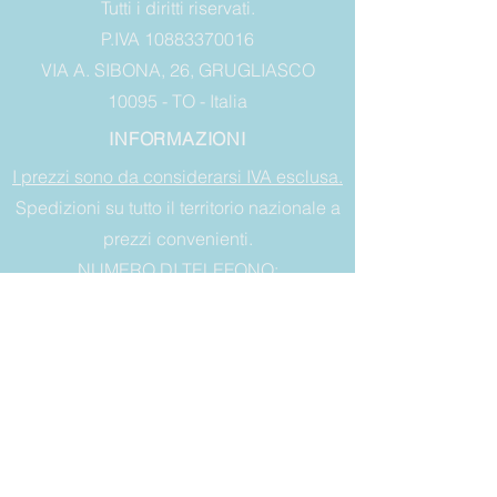
Tutti i diritti riservati.
P.IVA 10883370016
VIA A. SIBONA, 26, GRUGLIASCO
10095 - TO - Italia
INFORMAZIONI
I prezzi sono da considerarsi IVA esclusa.
Spedizioni su tutto il territorio nazionale a
prezzi convenienti.
NUMERO DI TELEFONO:
+393356614849
INDIRIZZO MAIL:
blumarineitalia@gmail.com
LEGAL
Condizioni di vendita
Garanzia
Diritto di recesso