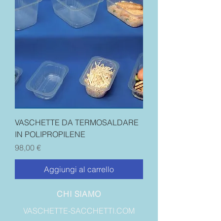
VASCHETTE DA TERMOSALDARE
IN POLIPROPILENE
Prezzo
98,00 €
Aggiungi al carrello
CHI SIAMO
VASCHETTE-SACCHETTI.COM