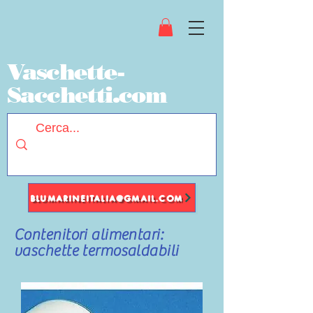
Vaschette-
Sacchetti.com
BLUMARINEITALIA@GMAIL.COM
Contenitori alimentari:
vaschette termosaldabili