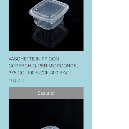
VASCHETTE IN PP CON
COPERCHIO, PER MICROONDE,
375 CC, 100 PZ/CF, 300 PZ/CT
Prezzo
10,00 €
Esaurito