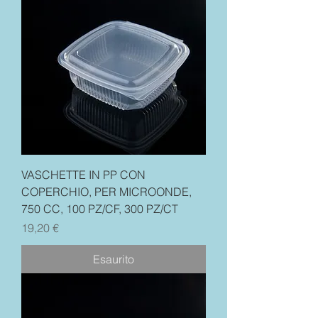
VASCHETTE IN PP CON
COPERCHIO, PER MICROONDE,
750 CC, 100 PZ/CF, 300 PZ/CT
Prezzo
19,20 €
Esaurito