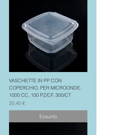
VASCHETTE IN PP CON
COPERCHIO, PER MICROONDE,
1000 CC, 100 PZ/CF, 300/CT
Prezzo
20,40 €
Esaurito