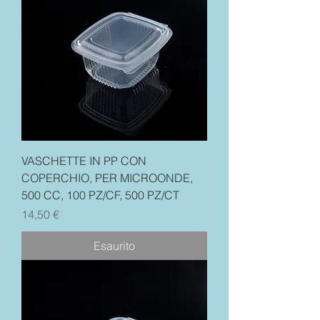
VASCHETTE IN PP CON
COPERCHIO, PER MICROONDE,
500 CC, 100 PZ/CF, 500 PZ/CT
Prezzo
14,50 €
Esaurito