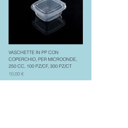
VASCHETTE IN PP CON
COPERCHIO, PER MICROONDE,
250 CC, 100 PZ/CF, 300 PZ/CT
Prezzo
10,00 €
Esaurito
CHI SIAMO
VASCHETTE-SACCHETTI.COM
Tutti i diritti riservati.
P.IVA 10883370016