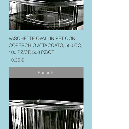
VASCHETTE OVALI IN PET CON
COPERCHIO ATTACCATO, 500 CC,
100 PZ/CF, 500 PZ/CT
Prezzo
10,35 €
Esaurito