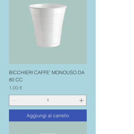
BICCHIERI CAFFE' MONOUSO DA
80 CC
Prezzo
1,00 €
Aggiungi al carrello