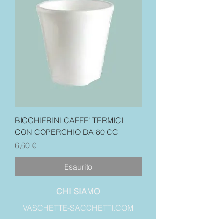
BICCHIERINI CAFFE' TERMICI
CON COPERCHIO DA 80 CC
Prezzo
6,60 €
Esaurito
CHI SIAMO
VASCHETTE-SACCHETTI.COM