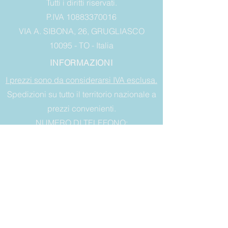
Tutti i diritti riservati.
P.IVA 10883370016
VIA A. SIBONA, 26, GRUGLIASCO
10095 - TO - Italia
INFORMAZIONI
I prezzi sono da considerarsi IVA esclusa.
Spedizioni su tutto il territorio nazionale a
prezzi convenienti.
NUMERO DI TELEFONO:
+393356614849
INDIRIZZO MAIL:
blumarineitalia@gmail.com
LEGAL
Condizioni di vendita
Garanzia
Diritto di recesso