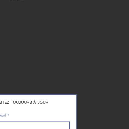
onditions de vente
arantie
roit de rétractation
rivacy et cookies
STEZ TOUJOURS À JOUR
mail