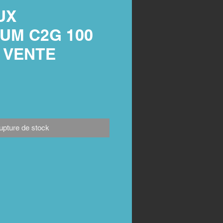
UX
UM C2G 100
/ VENTE
upture de stock