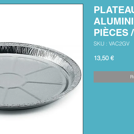
PLATEA
ALUMINI
PIÈCES 
SKU : VAC2GV
Prix
13,50 €
R