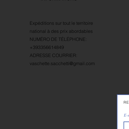
C
Expéditions sur tout le territoire
G
national à des prix abordables
D
NUMÉRO DE TÉLÉPHONE:
P
+393356614849
ADRESSE COURRIER:
vaschette.sacchetti@gmail.com
RE
E-