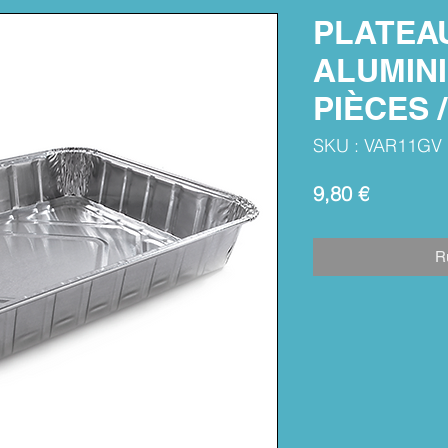
PLATEA
ALUMINI
PIÈCES 
SKU : VAR11GV
Prix
9,80 €
R