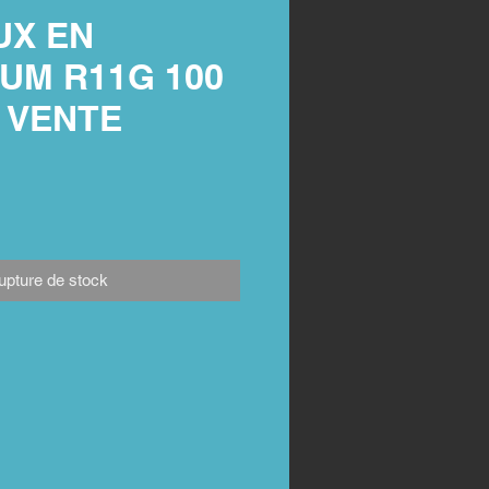
UX EN
UM R11G 100
/ VENTE
upture de stock