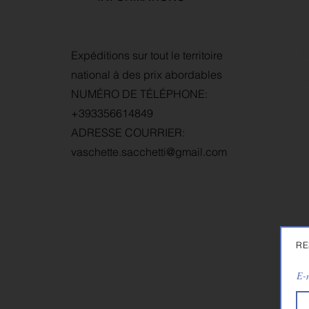
C
Expéditions sur tout le territoire
G
national à des prix abordables
D
NUMÉRO DE TÉLÉPHONE:
P
+393356614849
ADRESSE COURRIER:
vaschette.sacchetti@gmail.com
RE
E-