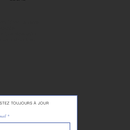
onditions de vente
arantie
roit de rétractation
rivacy et cookies
STEZ TOUJOURS À JOUR
mail