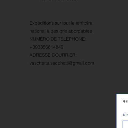
C
Expéditions sur tout le territoire
G
national à des prix abordables
D
NUMÉRO DE TÉLÉPHONE:
P
+393356614849
ADRESSE COURRIER:
vaschette.sacchetti@gmail.com
RE
E-