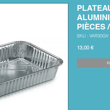
PLATEA
ALUMINI
PIÈCES 
SKU : VAR30GV
Prix
13,00 €
R