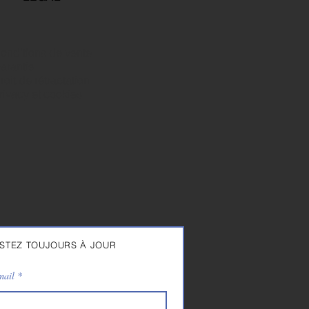
onditions de vente
arantie
roit de rétractation
rivacy et cookies
STEZ TOUJOURS À JOUR
mail