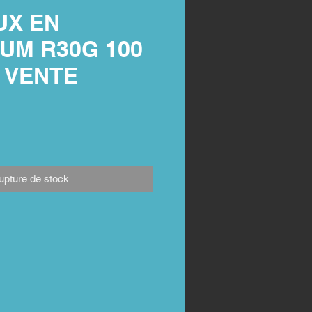
UX EN
UM R30G 100
/ VENTE
upture de stock