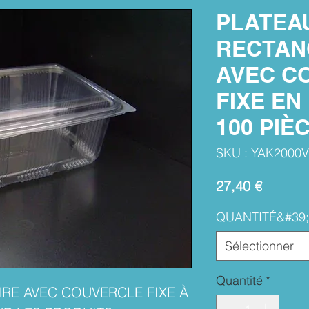
PLATEA
RECTAN
AVEC C
FIXE EN
100 PIÈ
SKU : YAK2000V
Prix
27,40 €
QUANTITÉ&#39;
Sélectionner
Quantité
*
RE AVEC COUVERCLE FIXE À