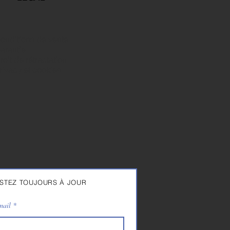
onditions de vente
arantie
roit de rétractation
rivacy et cookies
STEZ TOUJOURS À JOUR
mail