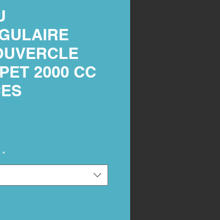
U
GULAIRE
OUVERCLE
 PET 2000 CC
CES
*