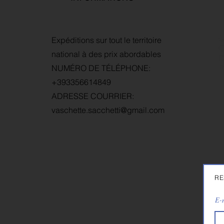
C
Expéditions sur tout le territoire
G
national à des prix abordables
D
NUMÉRO DE TÉLÉPHONE:
P
+393356614849
ADRESSE COURRIER:
vaschette.sacchetti@gmail.com
RE
E-