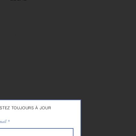
onditions de vente
arantie
roit de rétractation
rivacy et cookies
STEZ TOUJOURS À JOUR
mail