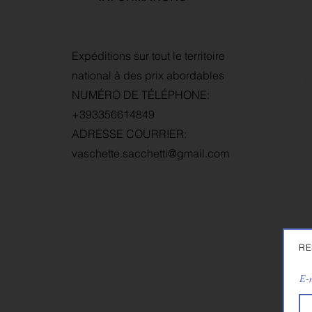
C
Expéditions sur tout le territoire
G
national à des prix abordables
D
NUMÉRO DE TÉLÉPHONE:
P
+393356614849
ADRESSE COURRIER:
vaschette.sacchetti@gmail.com
RE
E-