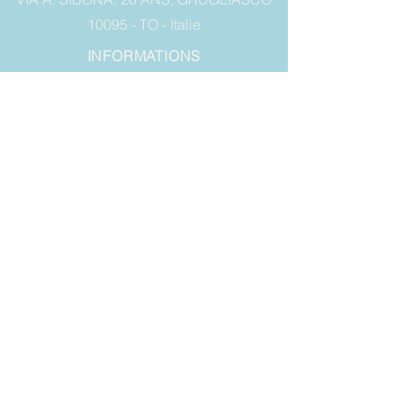
10095 - TO - Italie
INFORMATIONS
Expéditions sur tout le territoire national à
des prix abordables
NUMÉRO DE TÉLÉPHONE:
+393356614849
ADRESSE COURRIER:
vaschette.sacchetti@gmail.com
LÉGAL
Conditions de vente
Garantie
Droit de rétractation
Privacy et cookies
RESTEZ TOUJOURS
À JOUR