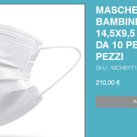
MASCHE
BAMBINI 
14,5X9,
DA 10 PE
PEZZI
SKU : MCHBYT
Prix
210,00 €
R