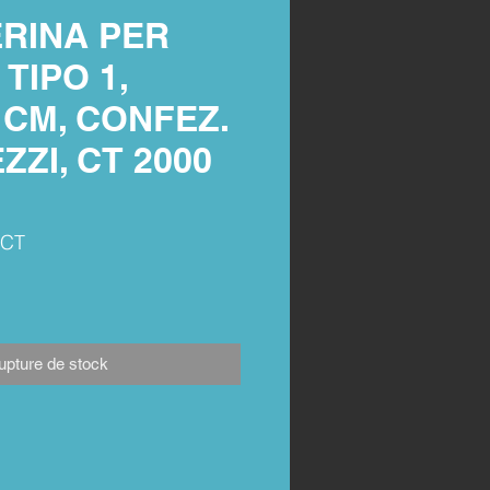
RINA PER
TIPO 1,
5 CM, CONFEZ.
ZZI, CT 2000
1CT
upture de stock