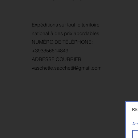
C
Expéditions sur tout le territoire
G
national à des prix abordables
D
NUMÉRO DE TÉLÉPHONE:
P
+393356614849
ADRESSE COURRIER:
vaschette.sacchetti@gmail.com
RE
E-