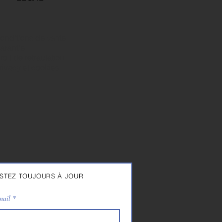
onditions de vente
arantie
roit de rétractation
rivacy et cookies
STEZ TOUJOURS À JOUR
mail