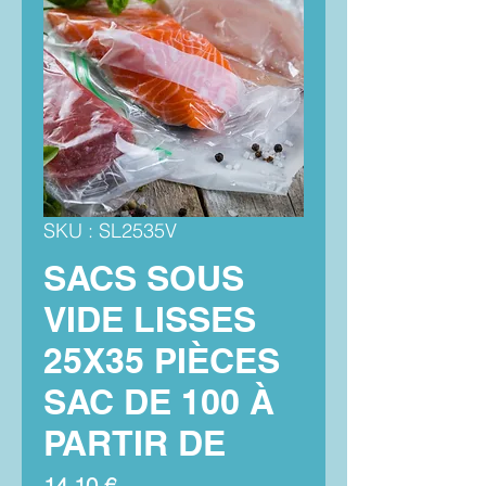
SKU : SL2535V
SACS SOUS
VIDE LISSES
25X35 PIÈCES
SAC DE 100 À
PARTIR DE
Prix
14,10 €