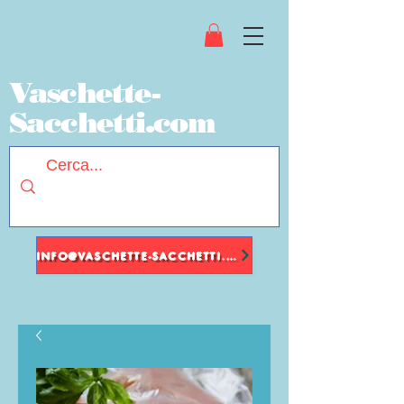
Vaschette-
Sacchetti.com
INFO@VASCHETTE-SACCHETTI.COM