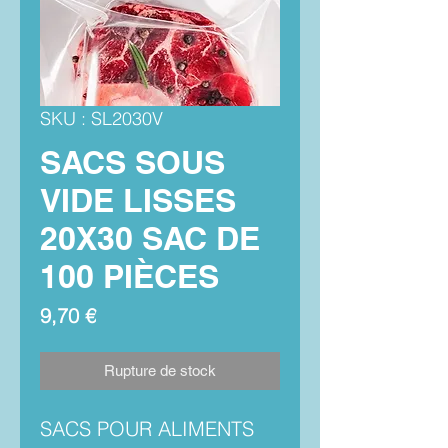
SKU : SL2030V
SACS SOUS
VIDE LISSES
20X30 SAC DE
100 PIÈCES
Prix
9,70 €
Rupture de stock
SACS POUR ALIMENTS