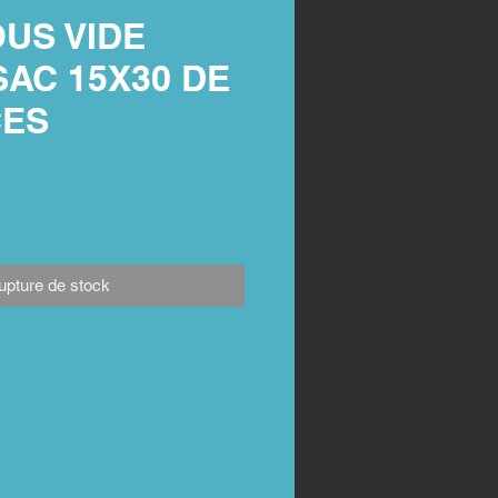
US VIDE
SAC 15X30 DE
CES
upture de stock