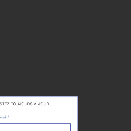
onditions de vente
arantie
roit de rétractation
rivacy et cookies
STEZ TOUJOURS À JOUR
mail