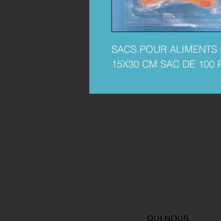
SACS POUR ALIMENTS L
15X30 CM SAC DE 100 
QUI NOUS