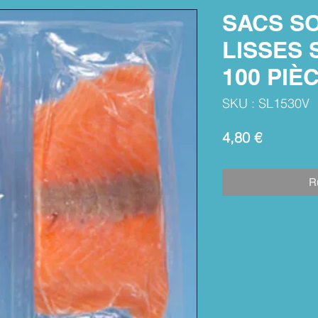
SACS SO
LISSES 
100 PIÈ
SKU : SL1530V
Prix
4,80 €
R