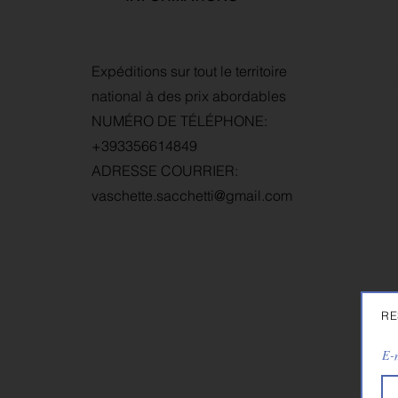
C
Expéditions sur tout le territoire
G
national à des prix abordables
D
NUMÉRO DE TÉLÉPHONE:
P
+393356614849
ADRESSE COURRIER:
vaschette.sacchetti@gmail.com
RE
E-