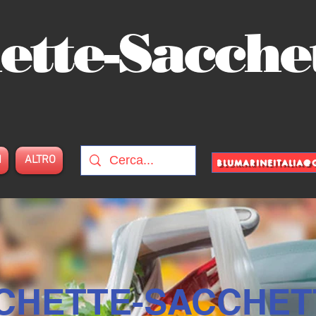
ette-Sacche
I
ALTRO
BLUMARINEITALIA
CHETTE-SACCHET