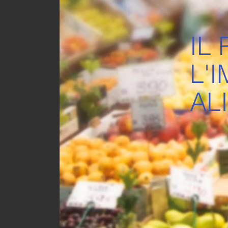
IL
L'
AL