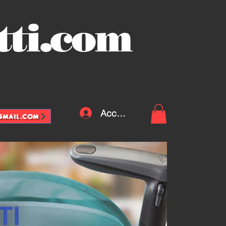
tti.com
Accedi
@GMAIL.COM
TI