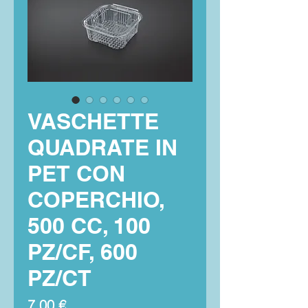
VASCHETTE
QUADRATE IN
PET CON
COPERCHIO,
500 CC, 100
PZ/CF, 600
PZ/CT
Preis
7,00 €