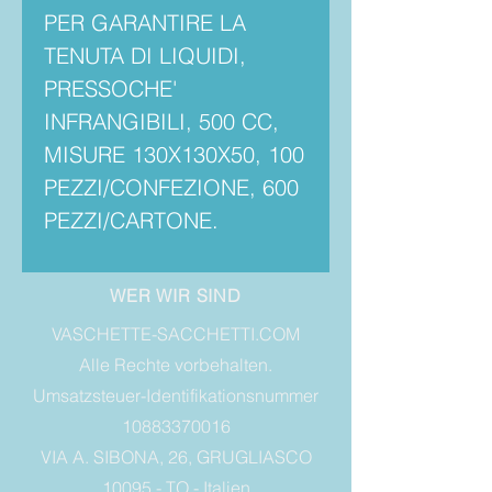
PER GARANTIRE LA
TENUTA DI LIQUIDI,
PRESSOCHE'
INFRANGIBILI, 500 CC,
MISURE 130X130X50, 100
PEZZI/CONFEZIONE, 600
PEZZI/CARTONE.
WER WIR SIND
VASCHETTE-SACCHETTI.COM
Alle Rechte vorbehalten.
Umsatzsteuer-Identifikationsnummer
10883370016
VIA A. SIBONA, 26, GRUGLIASCO
10095 - TO - Italien