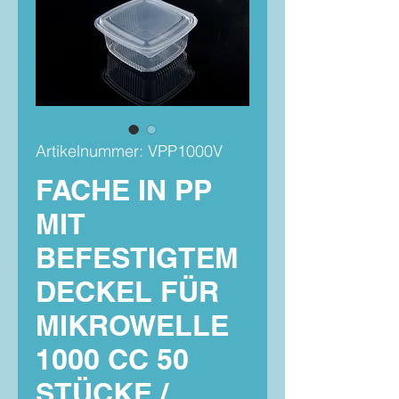
Artikelnummer: VPP1000V
FACHE IN PP
MIT
BEFESTIGTEM
DECKEL FÜR
MIKROWELLE
1000 CC 50
STÜCKE /