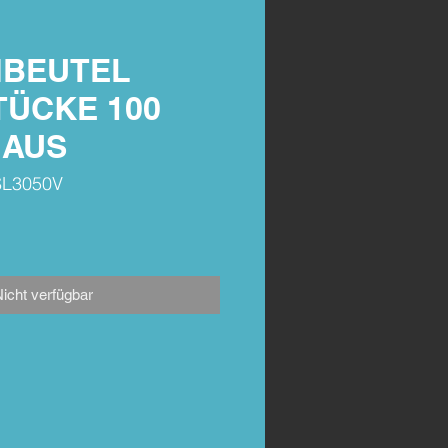
BEUTEL
TÜCKE 100
 AUS
 SL3050V
icht verfügbar