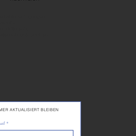
erkaufsbedingungen
arantie
ücktrittsrecht
atenschutz & Cookies
MER AKTUALISIERT BLEIBEN
ail