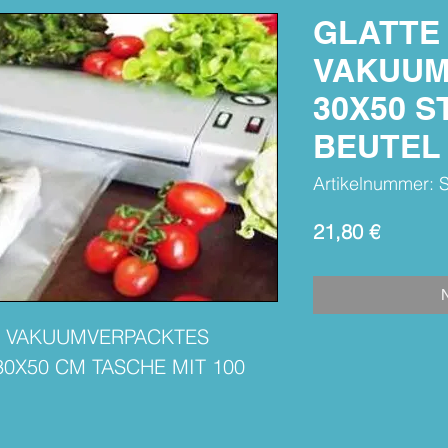
GLATTE
VAKUUM
30X50 S
BEUTEL
Artikelnummer:
Preis
21,80 €
N
S VAKUUMVERPACKTES
30X50 CM TASCHE MIT 100