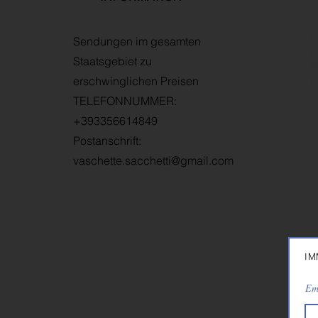
V
Sendungen im gesamten
G
Staatsgebiet zu
R
erschwinglichen Preisen
D
TELEFONNUMMER:
+393356614849
Postanschrift:
vaschette.sacchetti@gmail.com
IM
Em